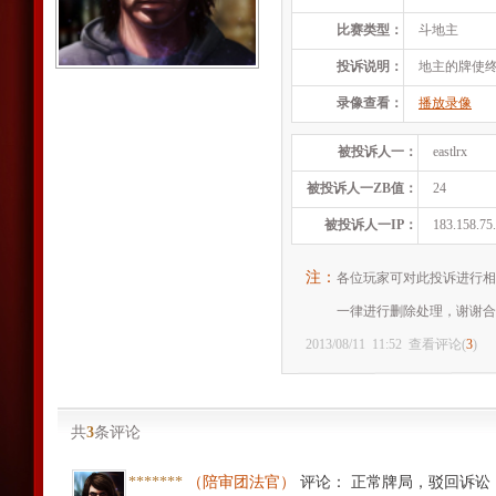
比赛类型：
斗地主
投诉说明：
地主的牌使终
录像查看：
播放录像
被投诉人一：
eastlrx
被投诉人一ZB值：
24
被投诉人一IP：
183.158.75
注：
各位玩家可对此投诉进行相
一律进行删除处理，谢谢合
2013/08/11
11:52
查看评论(
3
)
共
3
条评论
*******
（陪审团法官）
评论
：
正常牌局，驳回诉讼