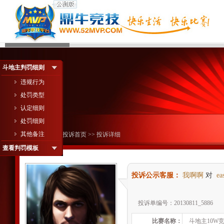
斗地主判罚细则
违规行为
处罚类型
认定细则
处罚细则
其他备注
您现在的位置：
投诉首页
>> 投诉详细
查看判罚模板
投诉公示客服：
我啊啊
对
ea
投诉单编号：20130811_5886
比赛名称：
斗地主10W