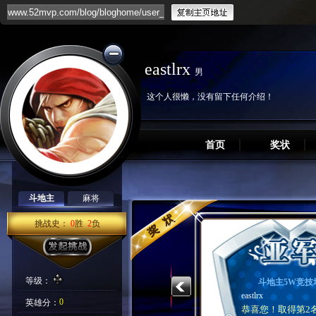
eastlrx
男
这个人很懒，没有留下任何介绍！
首页
奖状
斗地主
麻将
挑战史：
0
胜
2
负
等级：
斗地主5W竞技
eastlrx
0
英雄分：
恭喜您！取得第2