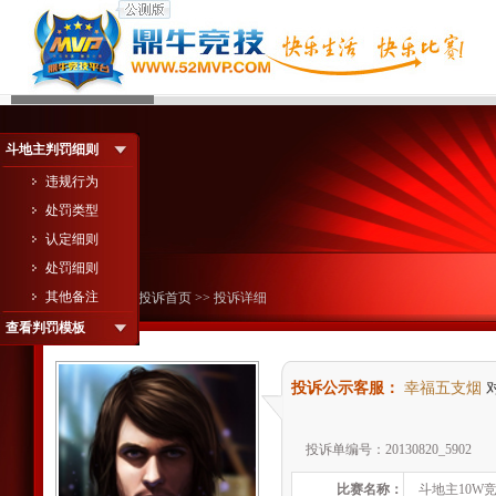
斗地主判罚细则
违规行为
处罚类型
认定细则
处罚细则
其他备注
您现在的位置：
投诉首页
>> 投诉详细
查看判罚模板
投诉公示客服：
幸福五支烟
投诉单编号：20130820_5902
比赛名称：
斗地主10W