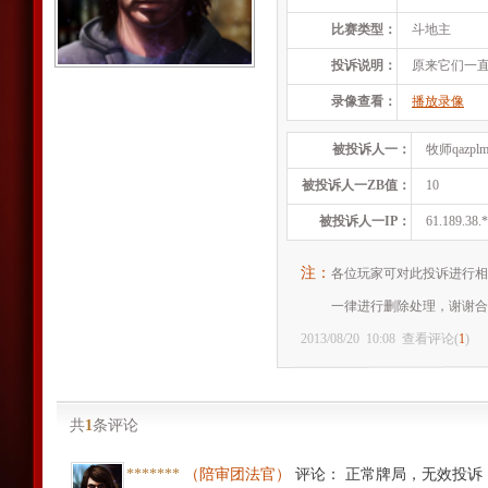
比赛类型：
斗地主
投诉说明：
原来它们一
录像查看：
播放录像
被投诉人一：
牧师qazpl
被投诉人一ZB值：
10
被投诉人一IP：
61.189.38.
注：
各位玩家可对此投诉进行相
一律进行删除处理，谢谢合
2013/08/20
10:08
查看评论(
1
)
共
1
条评论
*******
（陪审团法官）
评论
：
正常牌局，无效投诉