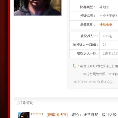
比赛类型：
斗地主
投诉说明：
一个大王俩2
录像查看：
播放录像
被投诉人一：
xqying
被投诉人一ZB值：
24
被投诉人一IP：
220.113.19
注：
各位玩家可对此投诉进行相
一律进行删除处理，谢谢合
2013/08/19
19:56
查看评论(
2
)
共
2
条评论
*******
（陪审团法官）
评论
：
正常牌局，驳回诉讼