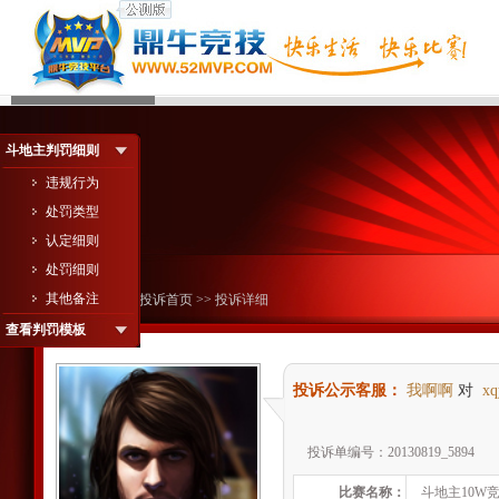
斗地主判罚细则
违规行为
处罚类型
认定细则
处罚细则
其他备注
您现在的位置：
投诉首页
>> 投诉详细
查看判罚模板
投诉公示客服：
我啊啊
对
xq
投诉单编号：20130819_5894
比赛名称：
斗地主10W