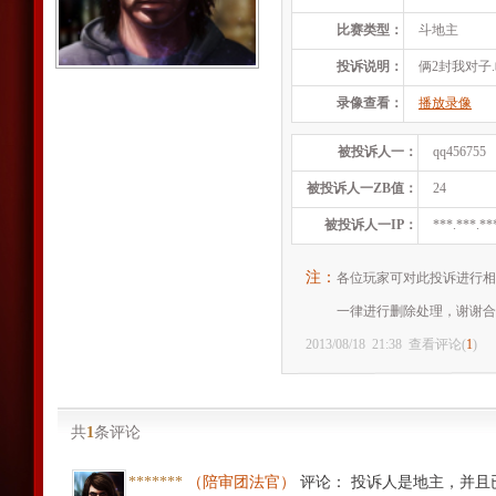
比赛类型：
斗地主
投诉说明：
俩2封我对子.
录像查看：
播放录像
被投诉人一：
qq456755
被投诉人一ZB值：
24
被投诉人一IP：
***.***.**
注：
各位玩家可对此投诉进行相
一律进行删除处理，谢谢合
2013/08/18
21:38
查看评论(
1
)
共
1
条评论
*******
（陪审团法官）
评论
：
投诉人是地主，并且