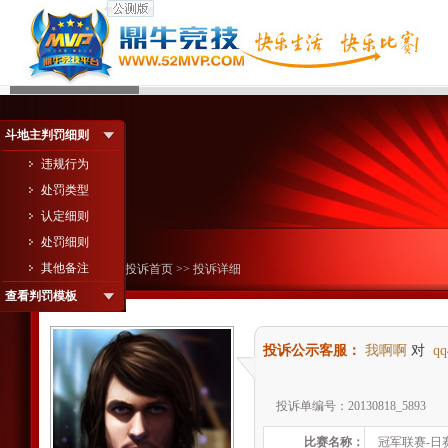
斗地主判罚细则
违规行为
处罚类型
认定细则
处罚细则
其他备注
您现在的位置：
投诉首页
>> 投诉详细
查看判罚模板
投诉公示客服：
我啊啊
对
qq
投诉单编号：20130818_5893
比赛名称：
冠军联赛-日