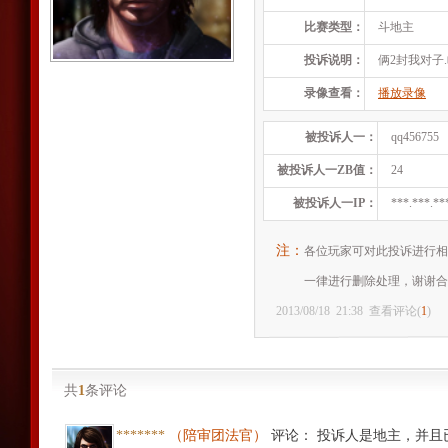
比赛类型：
斗地主
投诉说明：
俩2封我对子.
录像查看：
播放录像
被投诉人一：
qq456755
被投诉人一ZB值：
24
被投诉人一IP：
***.***.**
注：
各位玩家可对此投诉进行相
一律进行删除处理，谢谢合
2013/08/18
21:38
查看评论(
1
)
共
1
条评论
*******
（陪审团法官）
评论
：
投诉人是地主，并且