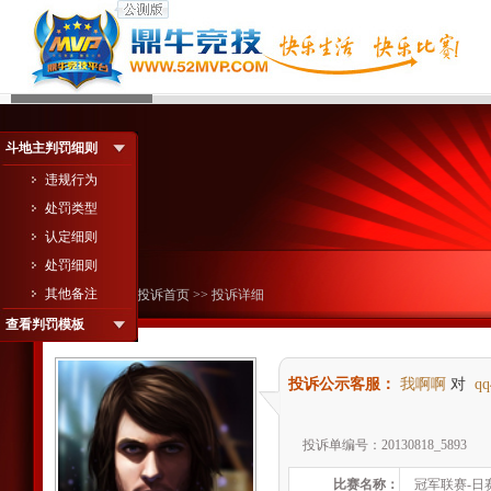
斗地主判罚细则
违规行为
处罚类型
认定细则
处罚细则
其他备注
您现在的位置：
投诉首页
>> 投诉详细
查看判罚模板
投诉公示客服：
我啊啊
对
qq
投诉单编号：20130818_5893
比赛名称：
冠军联赛-日