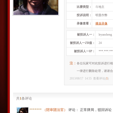
比赛类型：
斗地主
投诉说明：
明显作弊
录像查看：
播放录像
被投诉人一：
leyansheng
被投诉人一ZB值：
24
被投诉人一IP：
***.***.**
注：
各位玩家可对此投诉进行相
一律进行删除处理，谢谢合
2013/08/17
14:55
查看评论(
1
)
共
1
条评论
*******
（陪审团法官）
评论
：
正常牌局，驳回诉讼