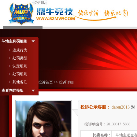
斗地主判罚细则
违规行为
处罚类型
认定细则
处罚细则
其他备注
您现在的位置：
投诉首页
>> 投诉详细
查看判罚模板
投诉公示客服：
daren2013
投诉单编号：20130817_5888
比赛名称：
斗地主送金