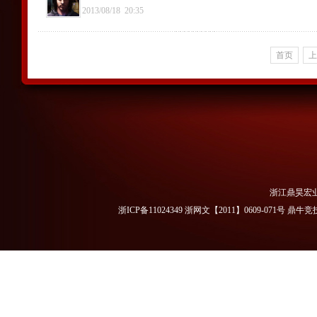
2013/08/18
20:35
首页
上
浙江鼎昊宏
浙ICP备11024349 浙网文【2011】0609-071号
鼎牛竞