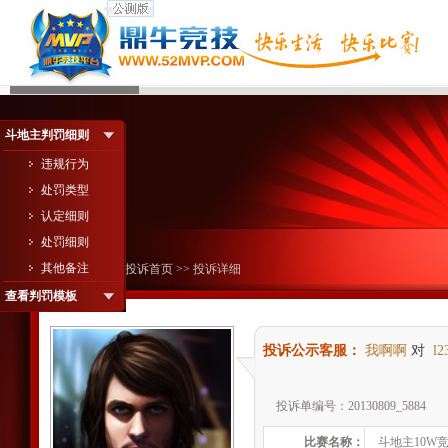
斗地主判罚细则
违规行为
处罚类型
认定细则
处罚细则
其他备注
您现在的位置：
投诉首页
>> 投诉详细
查看判罚模板
投诉公示客服：
我啊啊
对
l2
投诉单编号：20130809_5884
比赛名称：
斗地主10W