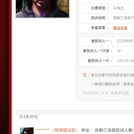
比赛类型：
斗地主
投诉说明：
我剩三张牌了
录像查看：
播放录像
被投诉人一：
l23236939
被投诉人一ZB值：
24
被投诉人一IP：
110.255.14
注：
各位玩家可对此投诉进行相
一律进行删除处理，谢谢合
2013/08/09
22:19
查看评论(
1
)
共
1
条评论
*******
（陪审团法官）
评论
：
你剩三张跟投诉人剩